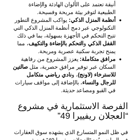
أنيقة تعتمد على الألوان الهادئة والإضاءة
الطبيعية لتوفر بيئة مريحة وفسيحة.
أنظمة المنزل الذكي:
يواكب المشروع التطور
التكنولوجي عبر دمج أنظمة المنزل الذكي التي
تتيح التحكم في الأجهزة بسهولة، بما في ذلك
القفل الذكي
و
التحكم بالإضاءة والتكييف
، مما
يمنح تجربة سكنية عصرية ومريحة.
مرافق متكاملة:
يعزز المشروع من رفاهية
السكان عبر توفير مرافق حصرية، مثل
صالتين
للاسترخاء (لاونج)
، و
نادي رياضي متكامل
للرجال والنساء
، بالإضافة إلى مواقف سيارات
في القبو ومصاعد حديثة.
الفرصة الاستثمارية في مشروع
“العجلان ريفييرا 49”
في ظل النمو المتسارع الذي يشهده سوق العقارات
في الرياض، يُعد “العجلان ريفييرا 49” فرصة