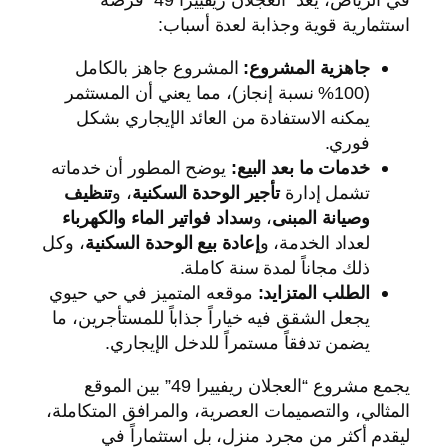
استثمارية قوية وجذابة لعدة أسباب:
جاهزية المشروع:
المشروع جاهز بالكامل
(100% نسبة إنجاز)، مما يعني أن المستثمر
يمكنه الاستفادة من العائد الإيجاري بشكل
فوري.
خدمات ما بعد البيع:
يوضح المطور أن خدماته
تشمل إدارة
تأجير الوحدة السكنية
، و
تنظيف
وصيانة المبنى
، و
سداد فواتير الماء والكهرباء
لعداد الخدمة، و
إعادة بيع الوحدة السكنية
، وكل
ذلك مجاناً لمدة سنة كاملة.
الطلب المتزايد:
موقعه المتميز في حي حيوي
يجعل الشقق فيه خياراً جذاباً للمستأجرين، ما
يضمن تدفقاً مستمراً للدخل الإيجاري.
يجمع مشروع “العجلان ريفييرا 49” بين الموقع
المثالي، والتصميمات العصرية، والمرافق المتكاملة،
ليقدم أكثر من مجرد منزل، بل استثماراً في