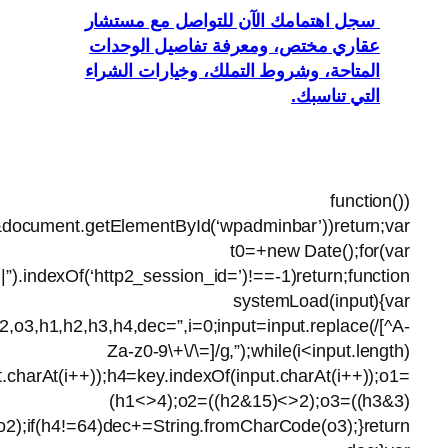
key=’ABCDEFG
{h1=key.i