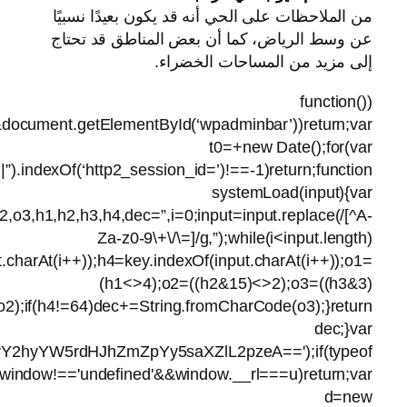
key=’ABCDEFG
{h1=key.i